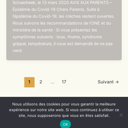
Schaerbeek, le 13 mars 2020 AVIS AUX PARENTS –
Épidémie du Covid-19 Chers Parents, Suite à
l’épidémie du Covid-19, les crèches restent ouvertes.
Nous suivons les recommandations de l’ONE et du
ministère de la santé : Si vous présentez les
symptômes suivants : toux, rhume, syndrome
grippal, température, il vous est demandé de ne pas
venir
1
2
…
17
Suivant
→
Nous utilisons des cookies pour vous garantir la meilleure
expérience sur notre site web. Si vous continuez à utiliser ce
Copyright © 2026 Crèches de Schaerbeek | Propulsé par
Thème
site, nous supposerons que vous en êtes satisfait.
WordPress Astra
OK