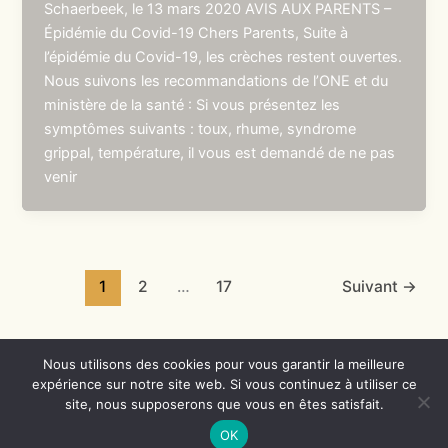
Schaerbeek, le 13 mars 2020 AVIS AUX PARENTS –
Épidémie du Covid-19 Chers Parents, Suite à
l’épidémie du Covid-19, les crèches restent ouvertes.
Nous suivons les recommandations de l’ONE et du
ministère de la santé : Si vous présentez les
symptômes suivants : toux, rhume, syndrome
grippal, température, il vous est demandé de ne pas
venir
1
2
…
17
Suivant
→
Nous utilisons des cookies pour vous garantir la meilleure
expérience sur notre site web. Si vous continuez à utiliser ce
Copyright © 2026 Crèches de Schaerbeek | Propulsé par
Thème
site, nous supposerons que vous en êtes satisfait.
WordPress Astra
OK