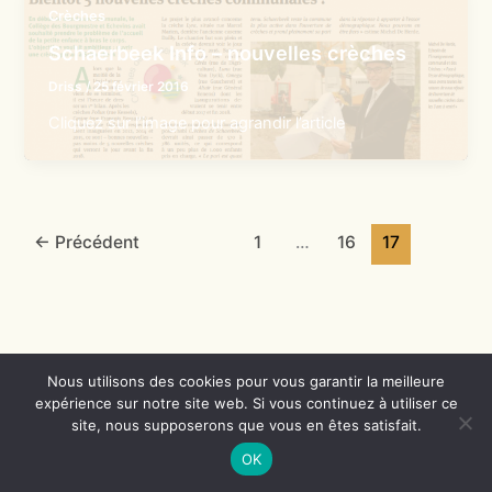
Crèches
Schaerbeek Info – nouvelles crèches
Driss
/
25 février 2016
Cliquez sur l’image pour agrandir l’article
←
Précédent
1
…
16
17
Nous utilisons des cookies pour vous garantir la meilleure
expérience sur notre site web. Si vous continuez à utiliser ce
Copyright © 2026 Crèches de Schaerbeek | Propulsé par
Thème
site, nous supposerons que vous en êtes satisfait.
WordPress Astra
OK