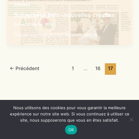
Crèches
Schaerbeek Info – nouvelles crèches
Driss
/
25 février 2016
Cliquez sur l’image pour agrandir l’article
←
Précédent
1
…
16
17
Nous utilisons des cookies pour vous garantir la meilleure
expérience sur notre site web. Si vous continuez à utiliser ce
Copyright © 2026 Crèches de Schaerbeek | Propulsé par
Thème
site, nous supposerons que vous en êtes satisfait.
WordPress Astra
OK