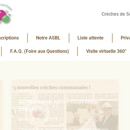
Crèches de S
scriptions
Notre ASBL
Liste attente
Priv
F.A.Q. (Foire aux Questions)
Visite virtuelle 360°
Crèches
Schaerbeek Info – nouvelles
crèches
Driss
/
25 février 2016
Cliquez sur l’image pour agrandir l’article