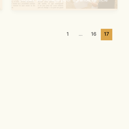
1
…
16
17