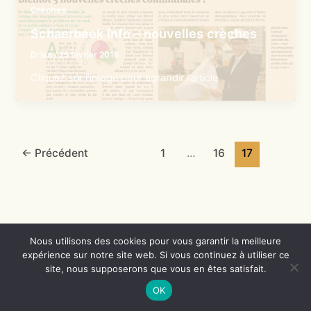
Crèches
Schaerbeek Info – nouvelles crèches
Driss
/
25 février 2016
Cliquez sur l’image pour agrandir l’article
←
Précédent
1
…
16
17
Nous utilisons des cookies pour vous garantir la meilleure
expérience sur notre site web. Si vous continuez à utiliser ce
Copyright © 2026 Crèches de Schaerbeek | Propulsé par
Thème
site, nous supposerons que vous en êtes satisfait.
WordPress Astra
OK