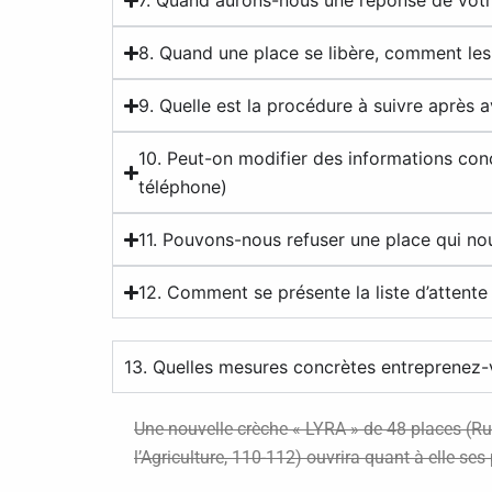
7. Quand aurons-nous une réponse de votr
8. Quand une place se libère, comment les
9. Quelle est la procédure à suivre après
10. Peut-on modifier des informations con
téléphone)
11. Pouvons-nous refuser une place qui no
12. Comment se présente la liste d’attente
13. Quelles mesures concrètes entreprenez-v
Une nouvelle crèche « LYRA » de 48 places (Ru
l’Agriculture, 110-112) ouvrira quant à elle s