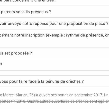
e part concernant une entrée ?
 parents sont-ils prévenus ?
 avoir envoyé notre réponse pour une proposition de place ?
cernant notre inscription (exemple : rythme de présence, c
us est proposée ?
 ?
ous pour faire face à la pénurie de crèches ?
e Marcel Marien, 26) a ouvert ses portes en septembre 2017. L
es portes fin 2018. Quatre autres ouvertures de crèches sont éga