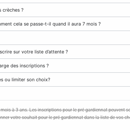
s crèches ?
ent cela se passe-t-il quand il aura 7 mois ?
crire sur votre liste d’attente ?
arge des inscriptions ?
es ou limiter son choix?
 mois à 3 ans. Les inscriptions pour le pré-gardiennat peuvent 
onner votre souhait pour le pré-gardiennat dans la liste de vos ch