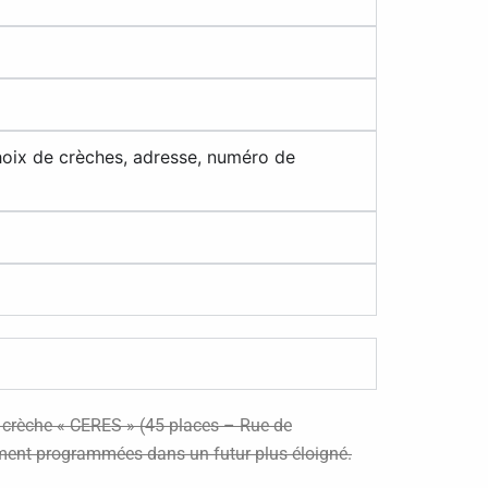
hoix de crèches, adresse, numéro de
a crèche « CERES » (45 places – Rue de
lement programmées dans un futur plus éloigné.