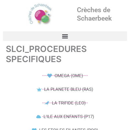
Aller
Crèches de
au
contenu
Schaerbeek
SLCI_PROCEDURES
SPECIFIQUES
OMEGA (OME)
LA PLANETE BLEU (RAS)
LA TRIFIDE (LEO)
L'ILE AUX ENFANTS (P17)