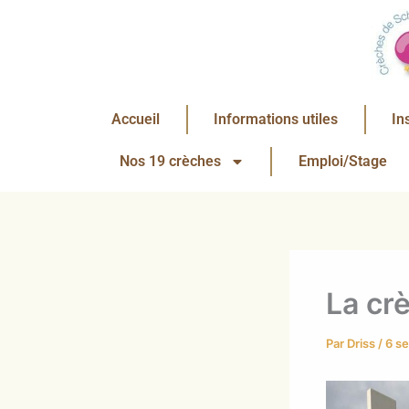
Aller
au
contenu
Accueil
Informations utiles
In
Nos 19 crèches
Emploi/Stage
La cr
Par
Driss
/
6 s