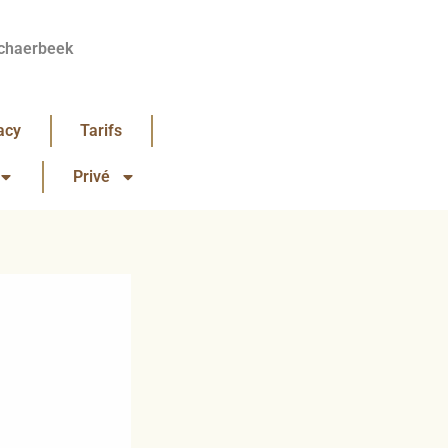
chaerbeek
acy
Tarifs
Privé
!