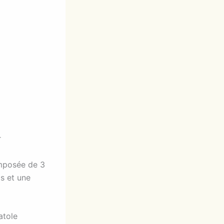
r
omposée de 3
s et une
atole