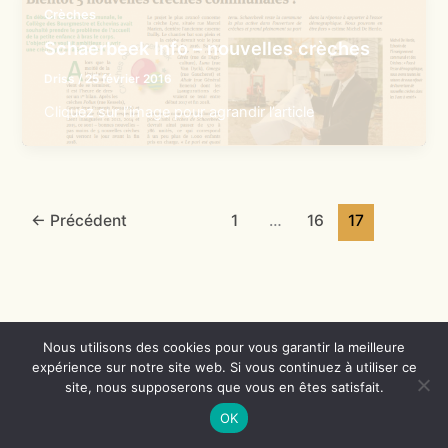
Crèches
Schaerbeek Info – nouvelles crèches
Driss
/
25 février 2016
Cliquez sur l’image pour agrandir l’article
←
Précédent
1
…
16
17
Nous utilisons des cookies pour vous garantir la meilleure
expérience sur notre site web. Si vous continuez à utiliser ce
Copyright © 2026 Crèches de Schaerbeek | Propulsé par
Thème
site, nous supposerons que vous en êtes satisfait.
WordPress Astra
OK